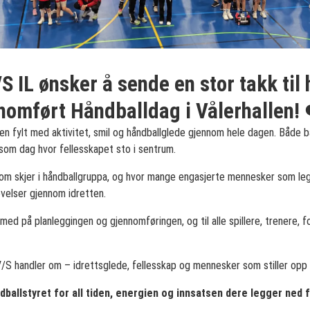
S IL ønsker å sende en stor takk til
ennomført Håndballdag i Vålerhallen!
len fylt med aktivitet, smil og håndballglede gjennom hele dagen. Både 
som dag hvor fellesskapet sto i sentrum.
om skjer i håndballgruppa, og hvor mange engasjerte mennesker som legg
velser gjennom idretten.
med på planleggingen og gjennomføringen, og til alle spillere, trenere, for
V/S handler om – idrettsglede, fellesskap og mennesker som stiller opp
ndballstyret for all tiden, energien og innsatsen dere legger ned f