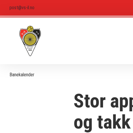
post@vs-il.no
Banekalender
Stor ap
og takk