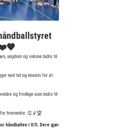
 håndballstyret
 ❤️🖤
barn, ungdom og voksne bidro til
er ned tid og innsats for at
eldre og frivillige som bidro til
 for hverandre. 👏🤾🏆
or håndballen i V/S. Dere gjør