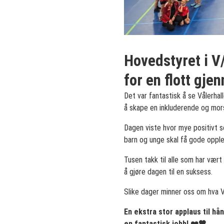
Hovedstyret i V/
for en flott gj
Det var fantastisk å se Vålerhal
å skape en inkluderende og mor
Dagen viste hvor mye positivt s
barn og unge skal få gode opple
Tusen takk til alle som har vært 
å gjøre dagen til en suksess.
Slike dager minner oss om hva 
En ekstra stor applaus til hå
en fantastisk jobb! ❤️🖤