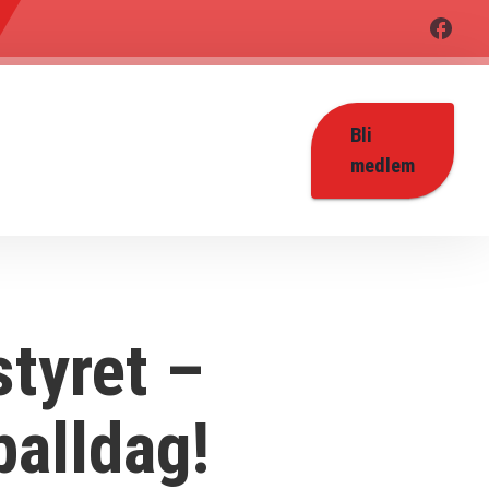
Bli
medlem
styret –
balldag!